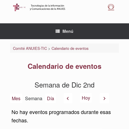
Saltar
al
contenido
Menú
Comité ANUIES-TIC
>
Calendario de eventos
Calendario de eventos
Semana de Dic 2nd
Anterior
Siguiente
Hoy
Mes
Semana
Día
No hay eventos programados durante esas
fechas.