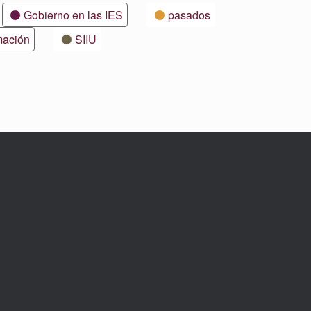
Gobierno en las IES
pasados
mación
SIIU