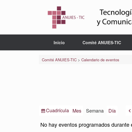
Saltar
al
contenido
Inicio
Comité ANUIES-TIC
Comité ANUIES-TIC
>
Calendario de eventos
Ver
Cuadrícula
Mes
Semana
Día
como
No hay eventos programados durante 