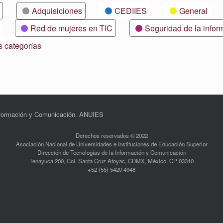
Adquisiciones
CEDIIES
General
Red de mujeres en TIC
Seguridad de la infor
s categorías
Información y Comunicación. ANUIES
Derechos reservados © 2022
Asociación Nacional de Universidades e Instituciones de Educación Superior
Dirección de Tecnologías de la Información y Comunicación
Tenayuca 200, Col. Santa Cruz Atoyac, CDMX, México, CP 03310
+52 (55) 5420 4948