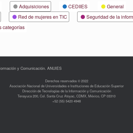
Adquisiciones
CEDIIES
General
Red de mujeres en TIC
Seguridad de la infor
s categorías
Información y Comunicación. ANUIES
Derechos reservados © 2022
Asociación Nacional de Universidades e Instituciones de Educación Superior
Dirección de Tecnologías de la Información y Comunicación
Tenayuca 200, Col. Santa Cruz Atoyac, CDMX, México, CP 03310
+52 (55) 5420 4948