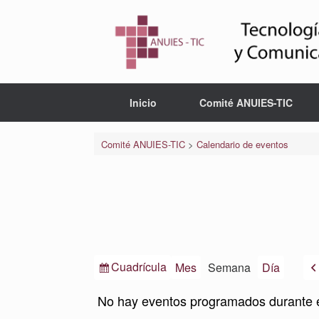
Saltar
al
contenido
Inicio
Comité ANUIES-TIC
Comité ANUIES-TIC
>
Calendario de eventos
Ver
Cuadrícula
Mes
Semana
Día
como
No hay eventos programados durante 