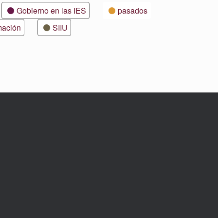
Gobierno en las IES
pasados
mación
SIIU