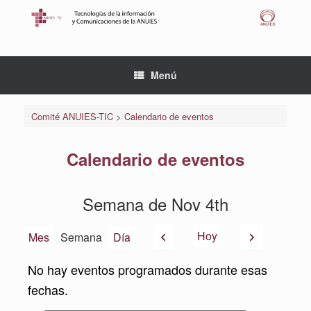
Saltar
al
contenido
Menú
Comité ANUIES-TIC
>
Calendario de eventos
Calendario de eventos
Semana de Nov 4th
Anterior
Siguiente
Hoy
Mes
Semana
Día
No hay eventos programados durante esas
fechas.