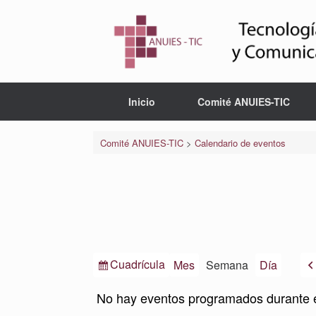
Saltar
al
contenido
Inicio
Comité ANUIES-TIC
Comité ANUIES-TIC
>
Calendario de eventos
Ver
Cuadrícula
Mes
Semana
Día
como
No hay eventos programados durante 