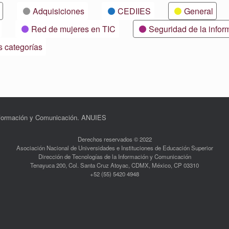
Adquisiciones
CEDIIES
General
Red de mujeres en TIC
Seguridad de la infor
s categorías
Información y Comunicación. ANUIES
Derechos reservados © 2022
Asociación Nacional de Universidades e Instituciones de Educación Superior
Dirección de Tecnologías de la Información y Comunicación
Tenayuca 200, Col. Santa Cruz Atoyac, CDMX, México, CP 03310
+52 (55) 5420 4948