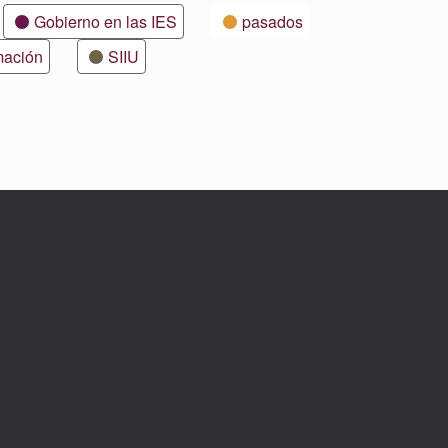
Gobierno en las IES
pasados
mación
SIIU