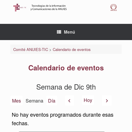
Saltar
al
contenido
Menú
Comité ANUIES-TIC
>
Calendario de eventos
Calendario de eventos
Semana de Dic 9th
Anterior
Siguiente
Hoy
Mes
Semana
Día
No hay eventos programados durante esas
fechas.