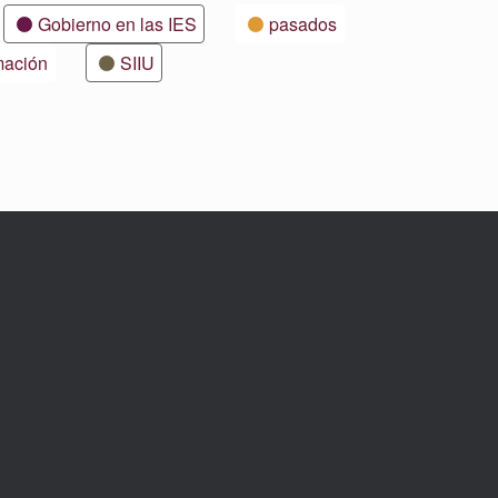
Gobierno en las IES
pasados
mación
SIIU