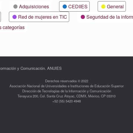
Adquisiciones
CEDIIES
General
Red de mujeres en TIC
Seguridad de la infor
s categorías
Información y Comunicación. ANUIES
Derechos reservados © 2022
Asociación Nacional de Universidades e Instituciones de Educación Superior
Dirección de Tecnologías de la Información y Comunicación
Tenayuca 200, Col. Santa Cruz Atoyac, CDMX, México, CP 03310
+52 (55) 5420 4948