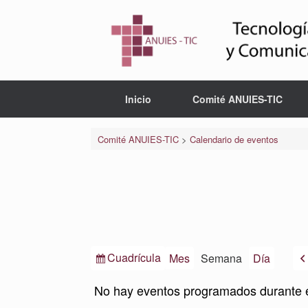
Saltar
al
contenido
Inicio
Comité ANUIES-TIC
Comité ANUIES-TIC
>
Calendario de eventos
Ver
Cuadrícula
Mes
Semana
Día
como
No hay eventos programados durante 