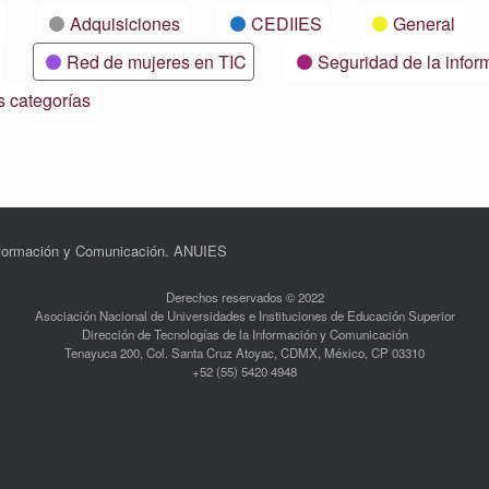
Adquisiciones
CEDIIES
General
Red de mujeres en TIC
Seguridad de la infor
s categorías
Información y Comunicación. ANUIES
Derechos reservados © 2022
Asociación Nacional de Universidades e Instituciones de Educación Superior
Dirección de Tecnologías de la Información y Comunicación
Tenayuca 200, Col. Santa Cruz Atoyac, CDMX, México, CP 03310
+52 (55) 5420 4948