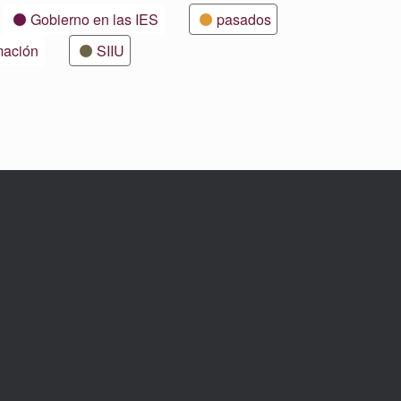
Gobierno en las IES
pasados
mación
SIIU