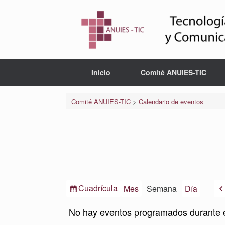
Saltar
al
contenido
Inicio
Comité ANUIES-TIC
Comité ANUIES-TIC
>
Calendario de eventos
Ver
Cuadrícula
Mes
Semana
Día
como
No hay eventos programados durante 