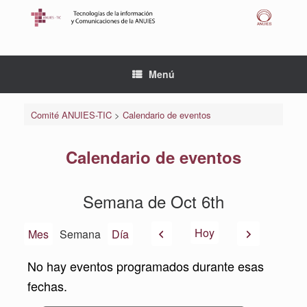
Saltar
al
contenido
Menú
Comité ANUIES-TIC
>
Calendario de eventos
Calendario de eventos
Semana de Oct 6th
Anterior
Siguiente
Hoy
Mes
Semana
Día
No hay eventos programados durante esas
fechas.