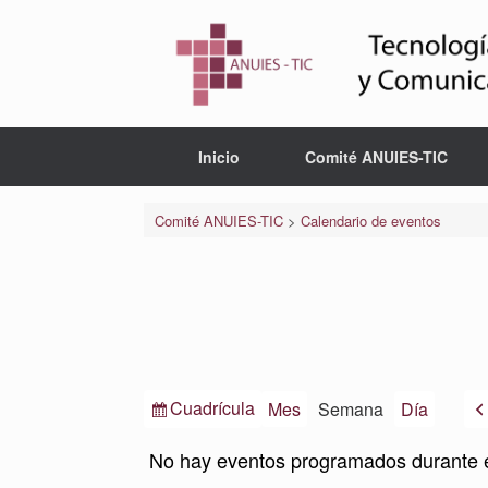
Saltar
al
contenido
Inicio
Comité ANUIES-TIC
Comité ANUIES-TIC
>
Calendario de eventos
Ver
Cuadrícula
Mes
Semana
Día
como
No hay eventos programados durante 