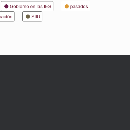
Gobierno en las IES
pasados
mación
SIIU