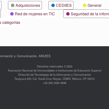
Adquisiciones
CEDIIES
General
Red de mujeres en TIC
Seguridad de la infor
s categorías
Información y Comunicación. ANUIES
Derechos reservados © 2022
Asociación Nacional de Universidades e Instituciones de Educación Superior
Dirección de Tecnologías de la Información y Comunicación
Tenayuca 200, Col. Santa Cruz Atoyac, CDMX, México, CP 03310
+52 (55) 5420 4948