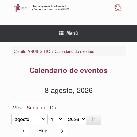
Saltar
al
contenido
Menú
Comité ANUIES-TIC
>
Calendario de eventos
Calendario de eventos
8 agosto, 2026
Mes
Semana
Día
Mes
Día
Año
Anterior
Siguiente
Hoy