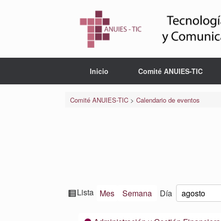
Saltar
al
contenido
Inicio
Comité ANUIES-TIC
Comité ANUIES-TIC
>
Calendario de eventos
Ver
Lista
Mes
Semana
Día
Mes
Día
Año
como
Categorías