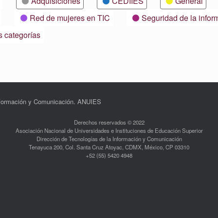
Adquisiciones
CEDIIES
General
Red de mujeres en TIC
Seguridad de la infor
s categorías
Información y Comunicación. ANUIES
Derechos reservados © 2022
Asociación Nacional de Universidades e Instituciones de Educación Superior
Dirección de Tecnologías de la Información y Comunicación
Tenayuca 200, Col. Santa Cruz Atoyac, CDMX, México, CP 03310
+52 (55) 5420 4948