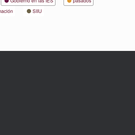
Gobierno en las IES
pasados
mación
SIIU