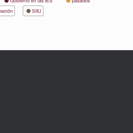
Gobierno en las IES
pasados
mación
SIIU