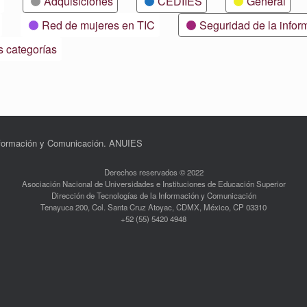
Adquisiciones
CEDIIES
General
Red de mujeres en TIC
Seguridad de la infor
s categorías
Información y Comunicación. ANUIES
Derechos reservados © 2022
Asociación Nacional de Universidades e Instituciones de Educación Superior
Dirección de Tecnologías de la Información y Comunicación
Tenayuca 200, Col. Santa Cruz Atoyac, CDMX, México, CP 03310
+52 (55) 5420 4948