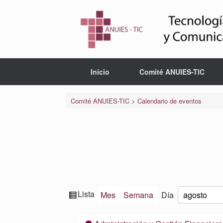
Saltar
al
contenido
Inicio
Comité ANUIES-TIC
Comité ANUIES-TIC
>
Calendario de eventos
Ver
Lista
Mes
Semana
Día
Mes
Día
Año
como
Categorías