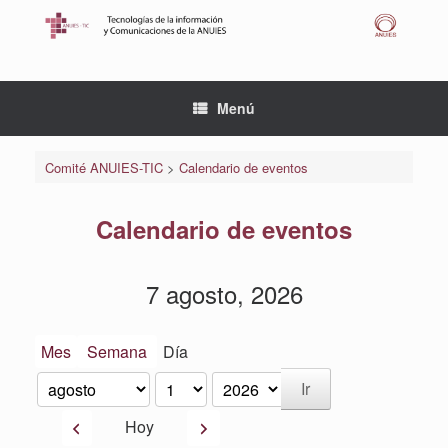
Saltar
al
contenido
Menú
Comité ANUIES-TIC
>
Calendario de eventos
Calendario de eventos
7 agosto, 2026
Mes
Semana
Día
Mes
Día
Año
Anterior
Siguiente
Hoy