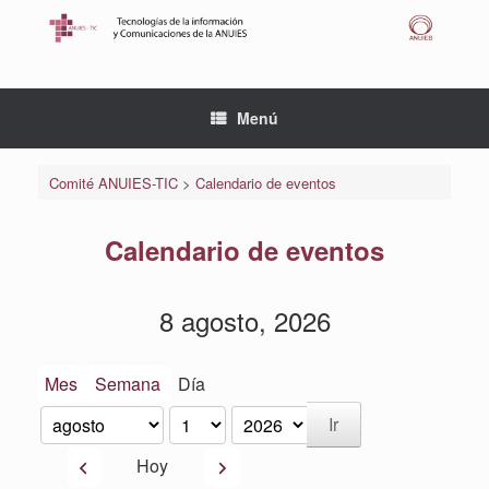
Saltar
al
contenido
Menú
Comité ANUIES-TIC
>
Calendario de eventos
Calendario de eventos
8 agosto, 2026
Mes
Semana
Día
Mes
Día
Año
Anterior
Siguiente
Hoy