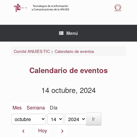
Saltar
al
contenido
Menú
Comité ANUIES-TIC
>
Calendario de eventos
Calendario de eventos
14 octubre, 2024
Mes
Semana
Día
Mes
Día
Año
Anterior
Siguiente
Hoy