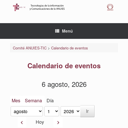
Saltar
al
contenido
Menú
Comité ANUIES-TIC
>
Calendario de eventos
Calendario de eventos
6 agosto, 2026
Mes
Semana
Día
Mes
Día
Año
Anterior
Siguiente
Hoy