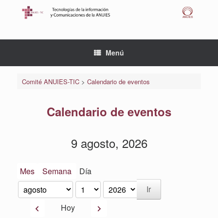
Saltar
al
contenido
Menú
Comité ANUIES-TIC
>
Calendario de eventos
Calendario de eventos
9 agosto, 2026
Mes
Semana
Día
Mes
Día
Año
Anterior
Siguiente
Hoy