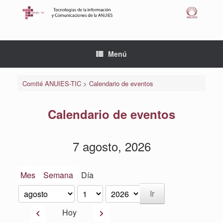
Saltar
al
contenido
Menú
Comité ANUIES-TIC
>
Calendario de eventos
Calendario de eventos
7 agosto, 2026
Mes
Semana
Día
Mes
Día
Año
Anterior
Siguiente
Hoy