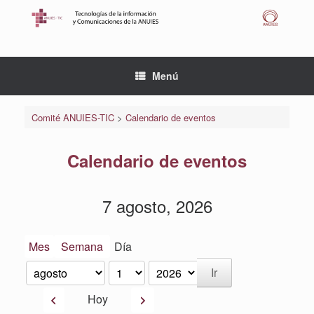
Saltar
al
contenido
Menú
Comité ANUIES-TIC
>
Calendario de eventos
Calendario de eventos
7 agosto, 2026
Mes
Semana
Día
Mes
Día
Año
Anterior
Siguiente
Hoy