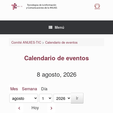
Saltar
al
contenido
Menú
Comité ANUIES-TIC
>
Calendario de eventos
Calendario de eventos
8 agosto, 2026
Mes
Semana
Día
Mes
Día
Año
Anterior
Siguiente
Hoy