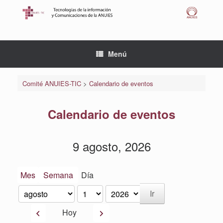
Saltar
al
contenido
Menú
Comité ANUIES-TIC
>
Calendario de eventos
Calendario de eventos
9 agosto, 2026
Mes
Semana
Día
Mes
Día
Año
Anterior
Siguiente
Hoy