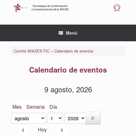
Saltar
al
contenido
Menú
Comité ANUIES-TIC
>
Calendario de eventos
Calendario de eventos
9 agosto, 2026
Mes
Semana
Día
Mes
Día
Año
Anterior
Siguiente
Hoy