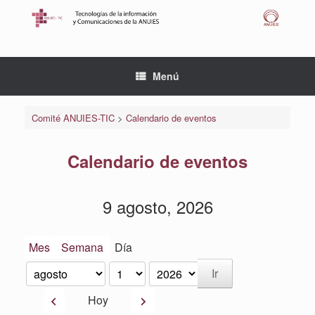
Saltar
al
contenido
Menú
Comité ANUIES-TIC
>
Calendario de eventos
Calendario de eventos
9 agosto, 2026
Mes
Semana
Día
Mes
Día
Año
Anterior
Siguiente
Hoy