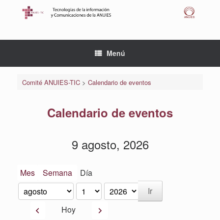
Saltar
al
contenido
Menú
Comité ANUIES-TIC
>
Calendario de eventos
Calendario de eventos
9 agosto, 2026
Mes
Semana
Día
Mes
Día
Año
Anterior
Siguiente
Hoy