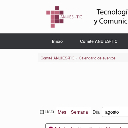
Saltar
al
contenido
Inicio
Comité ANUIES-TIC
Comité ANUIES-TIC
>
Calendario de eventos
Ver
Lista
Mes
Semana
Día
Mes
Día
Año
como
Categorías