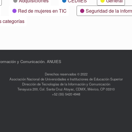
Adquisiciones
CEDIIES
General
Red de mujeres en TIC
Seguridad de la infor
s categorías
Información y Comunicación. ANUIES
Derechos reservados © 2022
Asociación Nacional de Universidades e Instituciones de Educación Superior
Dirección de Tecnologías de la Información y Comunicación
Tenayuca 200, Col. Santa Cruz Atoyac, CDMX, México, CP 03310
+52 (55) 5420 4948