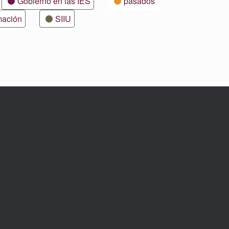
Gobierno en las IES
pasados
mación
SIIU