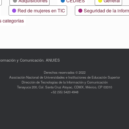
Adquisiciones
CEDIIES
General
Red de mujeres en TIC
Seguridad de la infor
s categorías
Información y Comunicación. ANUIES
Derechos reservados © 2022
Asociación Nacional de Universidades e Instituciones de Educación Superior
Dirección de Tecnologías de la Información y Comunicación
Tenayuca 200, Col. Santa Cruz Atoyac, CDMX, México, CP 03310
+52 (55) 5420 4948