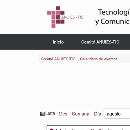
Saltar
al
contenido
Inicio
Comité ANUIES-TIC
Comité ANUIES-TIC
>
Calendario de eventos
Ver
Lista
Mes
Semana
Día
Mes
Día
Año
como
Categorías