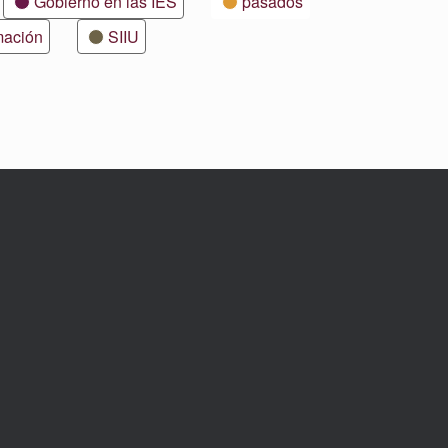
Gobierno en las IES
pasados
mación
SIIU