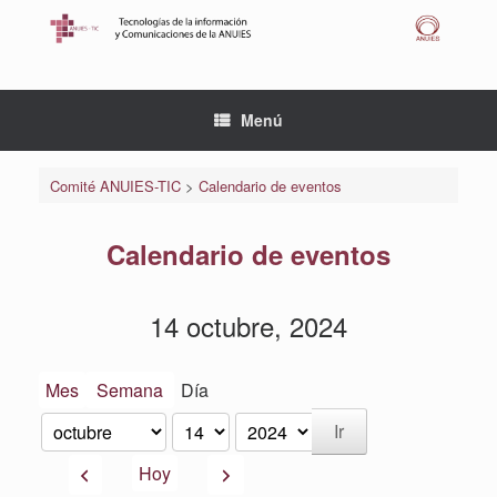
Saltar
al
contenido
Menú
Comité ANUIES-TIC
>
Calendario de eventos
Calendario de eventos
14 octubre, 2024
Mes
Semana
Día
Mes
Día
Año
Anterior
Siguiente
Hoy