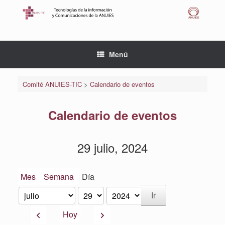
Saltar
al
contenido
Menú
Comité ANUIES-TIC
>
Calendario de eventos
Calendario de eventos
29 julio, 2024
Mes
Semana
Día
Mes
Día
Año
Anterior
Siguiente
Hoy