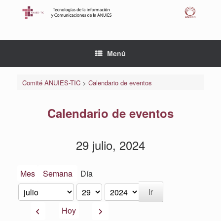
Saltar
al
contenido
Menú
Comité ANUIES-TIC
>
Calendario de eventos
Calendario de eventos
29 julio, 2024
Mes
Semana
Día
Mes
Día
Año
Anterior
Siguiente
Hoy