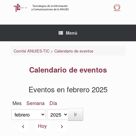
Saltar
al
contenido
Menú
Comité ANUIES-TIC
>
Calendario de eventos
Calendario de eventos
Eventos en febrero 2025
Mes
Semana
Día
Mes
Año
Anterior
Siguiente
Hoy