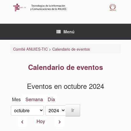
Saltar
al
contenido
Menú
Comité ANUIES-TIC
>
Calendario de eventos
Calendario de eventos
Eventos en octubre 2024
Mes
Semana
Día
Mes
Año
Anterior
Siguiente
Hoy