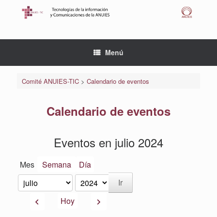
Saltar
al
contenido
Menú
Comité ANUIES-TIC
>
Calendario de eventos
Calendario de eventos
Eventos en julio 2024
Mes
Semana
Día
Mes
Año
Anterior
Siguiente
Hoy