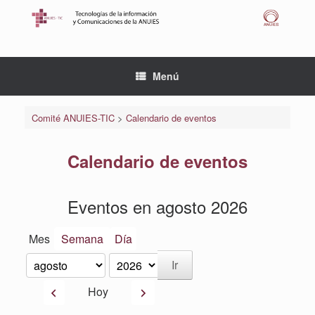
Saltar
al
contenido
Menú
Comité ANUIES-TIC
>
Calendario de eventos
Calendario de eventos
Eventos en agosto 2026
Mes
Semana
Día
Mes
Año
Anterior
Siguiente
Hoy