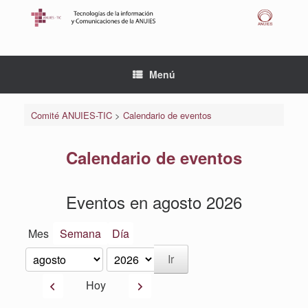
Saltar
al
contenido
Menú
Comité ANUIES-TIC
>
Calendario de eventos
Calendario de eventos
Eventos en agosto 2026
Mes
Semana
Día
Mes
Año
Anterior
Siguiente
Hoy