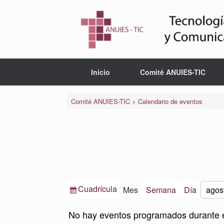
Saltar
al
contenido
Inicio
Comité ANUIES-TIC
Comité ANUIES-TIC
>
Calendario de eventos
Ver
Cuadrícula
Mes
Semana
Día
Mes
Año
como
No hay eventos programados durante 