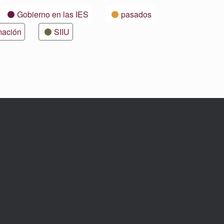
Gobierno en las IES
pasados
mación
SIIU