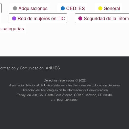
Adquisiciones
CEDIIES
General
Red de mujeres en TIC
Seguridad de la infor
s categorías
Información y Comunicación. ANUIES
Derechos reservados © 2022
Asociación Nacional de Universidades e Instituciones de Educación Superior
Dirección de Tecnologías de la Información y Comunicación
Tenayuca 200, Col. Santa Cruz Atoyac, CDMX, México, CP 03310
+52 (55) 5420 4948