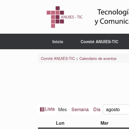
Saltar
al
contenido
Inicio
Comité ANUIES-TIC
Comité ANUIES-TIC
>
Calendario de eventos
Ver
Lista
Mes
Semana
Día
Mes
Año
como
lunes
martes
Lun
Mar