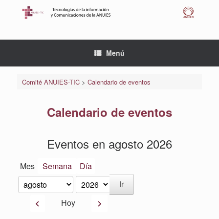
Saltar
al
contenido
Menú
Comité ANUIES-TIC
>
Calendario de eventos
Calendario de eventos
Eventos en agosto 2026
Mes
Semana
Día
Mes
Año
Anterior
Siguiente
Hoy