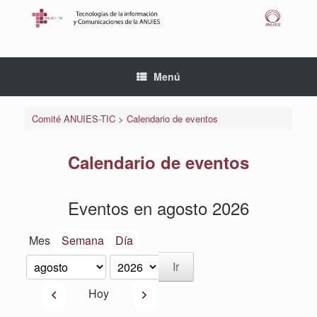
Saltar
al
contenido
Menú
Comité ANUIES-TIC
>
Calendario de eventos
Calendario de eventos
Eventos en agosto 2026
Mes
Semana
Día
Mes
Año
Anterior
Siguiente
Hoy