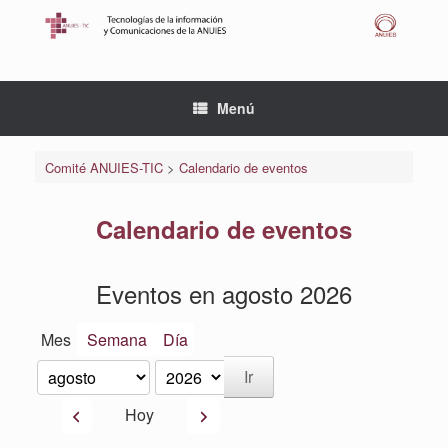
Saltar
al
contenido
Menú
Comité ANUIES-TIC
>
Calendario de eventos
Calendario de eventos
Eventos en agosto 2026
Mes
Semana
Día
Mes
Año
Anterior
Siguiente
Hoy