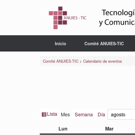
Saltar
al
contenido
Inicio
Comité ANUIES-TIC
Comité ANUIES-TIC
>
Calendario de eventos
Ver
Lista
Mes
Semana
Día
Mes
Año
como
lunes
martes
Lun
Mar