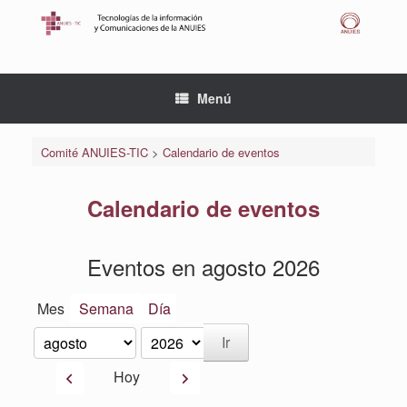
Saltar
al
contenido
Menú
Comité ANUIES-TIC
>
Calendario de eventos
Calendario de eventos
Eventos en agosto 2026
Mes
Semana
Día
Mes
Año
Anterior
Siguiente
Hoy