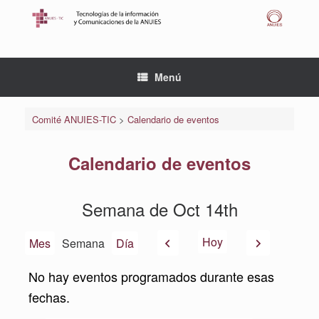
Saltar
al
contenido
Menú
Comité ANUIES-TIC
>
Calendario de eventos
Calendario de eventos
Semana de Oct 14th
Anterior
Siguiente
Hoy
Mes
Semana
Día
No hay eventos programados durante esas
fechas.