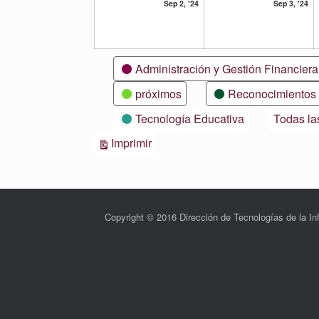
2
3
Sep 2, '24
Sep 3, '24
septiembre,
se
2024
20
Categorías
Administración y Gestión Financiera
próximos
Reconocimientos
Tecnología Educativa
Todas la
Vistas
Imprimir
Copyright © 2016 Dirección de Tecnologías de la 