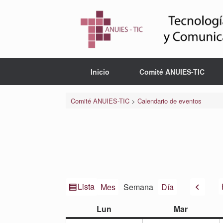
Saltar
al
contenido
Inicio
Comité ANUIES-TIC
Comité ANUIES-TIC
>
Calendario de eventos
Ver
Anteri
Lista
Mes
Semana
Día
como
lunes
martes
Lun
Mar