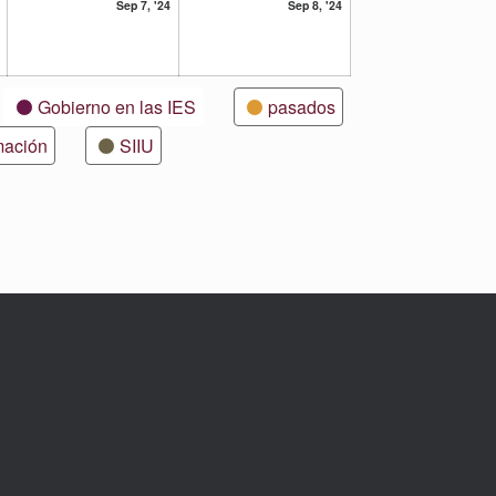
6
7
8
Sep 7, '24
Sep 8, '24
septiembre,
septiembre,
septiembre,
2024
2024
2024
Gobierno en las IES
pasados
mación
SIIU