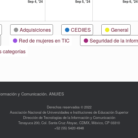
4
5
Sep 4, '24
Sep 5, '24
Sep 6, '24
ptiembre,
septiembre,
septiembre,
24
2024
2024
Adquisiciones
CEDIIES
General
Red de mujeres en TIC
Seguridad de la infor
s categorías
Información y Comunicación. ANUIES
Derechos reservados © 2022
Asociación Nacional de Universidades e Instituciones de Educación Superior
Dirección de Tecnologías de la Información y Comunicación
Tenayuca 200, Col. Santa Cruz Atoyac, CDMX, México, CP 03310
+52 (55) 5420 4948