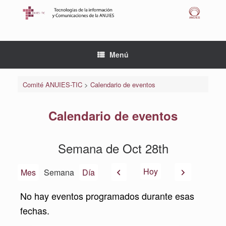
Saltar
al
contenido
Menú
Comité ANUIES-TIC
>
Calendario de eventos
Calendario de eventos
Semana de Oct 28th
Anterior
Siguiente
Hoy
Mes
Semana
Día
No hay eventos programados durante esas
fechas.