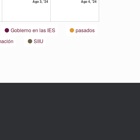
2
3
4
Ago 3, '24
Ago 4, '24
agosto,
agosto,
agosto,
2024
2024
2024
Gobierno en las IES
pasados
mación
SIIU