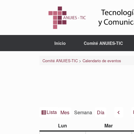
Saltar
al
contenido
Inicio
Comité ANUIES-TIC
Comité ANUIES-TIC
>
Calendario de eventos
Ver
Anteri
Lista
Mes
Semana
Día
como
lunes
martes
Lun
Mar