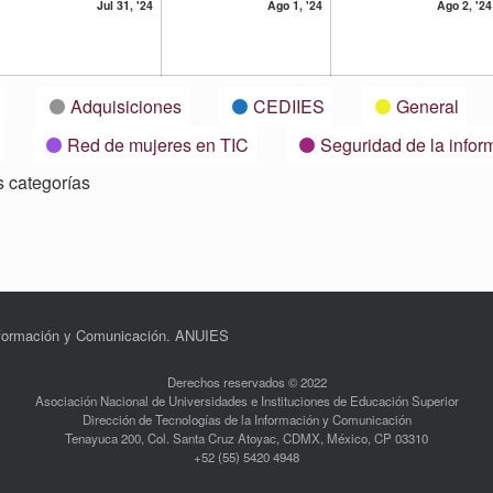
31
1
Jul 31, '24
Ago 1, '24
Ago 2, '24
lio,
julio,
agosto,
24
2024
2024
Adquisiciones
CEDIIES
General
Red de mujeres en TIC
Seguridad de la infor
s categorías
Información y Comunicación. ANUIES
Derechos reservados © 2022
Asociación Nacional de Universidades e Instituciones de Educación Superior
Dirección de Tecnologías de la Información y Comunicación
Tenayuca 200, Col. Santa Cruz Atoyac, CDMX, México, CP 03310
+52 (55) 5420 4948