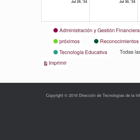
29
30
Jul 29, '24
Jul 30, '24
julio,
ju
2024
20
Categorías
Administración y Gestión Financiera
próximos
Reconocimientos
Todas la
Tecnología Educativa
Vistas
Imprimir
Copyright © 2016 Dirección de Tecnologías de la 