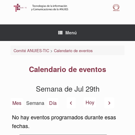
Saltar
al
contenido
Menú
Comité ANUIES-TIC
>
Calendario de eventos
Calendario de eventos
Semana de Jul 29th
Anterior
Siguiente
Hoy
Mes
Semana
Día
No hay eventos programados durante esas
fechas.