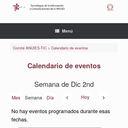
Saltar
al
contenido
Menú
Comité ANUIES-TIC
>
Calendario de eventos
Calendario de eventos
Semana de Dic 2nd
Anterior
Siguiente
Hoy
Mes
Semana
Día
No hay eventos programados durante esas
fechas.