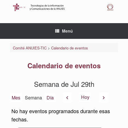
Saltar
al
contenido
Menú
Comité ANUIES-TIC
>
Calendario de eventos
Calendario de eventos
Semana de Jul 29th
Anterior
Siguiente
Hoy
Mes
Semana
Día
No hay eventos programados durante esas
fechas.