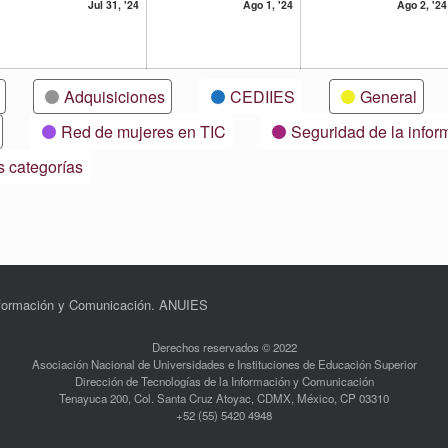
31
1
Jul 31, '24
Ago 1, '24
Ago 2, '24
lio,
julio,
agosto,
24
2024
2024
Adquisiciones
CEDIIES
General
Red de mujeres en TIC
Seguridad de la infor
s categorías
Información y Comunicación. ANUIES
Derechos reservados © 2022
Asociación Nacional de Universidades e Instituciones de Educación Superior
Dirección de Tecnologías de la Información y Comunicación
Tenayuca 200, Col. Santa Cruz Atoyac, CDMX, México, CP 03310
+52 (55) 5420 4948