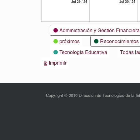
29
30
Jul 29, '24
Jul 30, '24
julio,
ju
2024
20
Categorías
Administración y Gestión Financiera
próximos
Reconocimientos
Tecnología Educativa
Todas la
Vistas
Imprimir
Copyright © 2016 Dirección de Tecnologías de la 