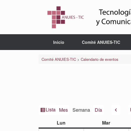
Saltar
al
contenido
Inicio
Comité ANUIES-TIC
Comité ANUIES-TIC
>
Calendario de eventos
Ver
Anteri
Lista
Mes
Semana
Día
como
lunes
martes
Lun
Mar