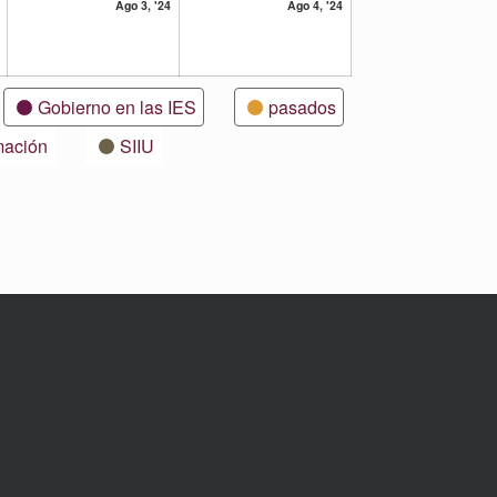
2
3
4
Ago 3, '24
Ago 4, '24
agosto,
agosto,
agosto,
2024
2024
2024
Gobierno en las IES
pasados
mación
SIIU